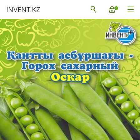
INVENT.KZ
0