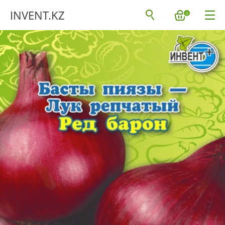
INVENT.KZ
0