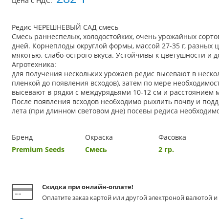
Цена с НДС:
Редис ЧЕРЕШНЕВЫЙ САД смесь
Смесь раннеспелых, холодостойких, очень урожайных сортов
дней. Корнеплоды округлой формы, массой 27-35 г, разных ц
мякотью, слабо-острого вкуса. Устойчивы к цветушности и д
Агротехника:
для получения нескольких урожаев редис высевают в нескол
пленкой до появления всходов), затем по мере необходимос
высевают в рядки с междурядьями 10-12 см и расстоянием ме
После появления всходов необходимо рыхлить почву и подд
лета (при длинном световом дне) посевы редиса необходим
Бренд
Окраска
Фасовка
Premium Seeds
Смесь
2 гр.
Скидка при онлайн-оплате!
Оплатите заказ картой или другой электроной валютой и 