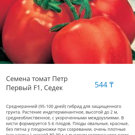
Семена томат Петр
544 ₸
Первый F1, Седек
Среднеранний (95-100 дней) гибрид для защищенного
грунта. Растение индетерминантное, высотой до 2 м,
среднеоблиственное, с укороченными междоузлиями. В
кисти формируется 5-6 плодов. Плоды овальные, красные,
без пятна у плодоножки при созревании, очень плотные
(как камень), массой 80-90 г, с высоким содержанием сухих