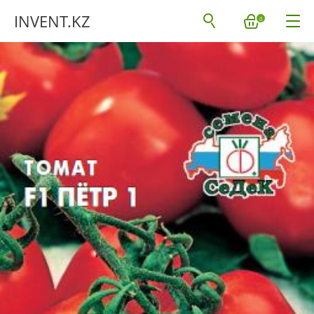
INVENT.KZ
0