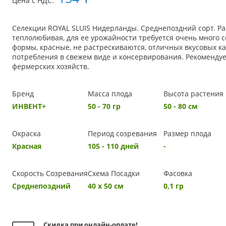
Цена с НДС:
Селекции ROYAL SLUIS Нидерланды. Среднепоздний сорт. Ра
теплолюбивая, для ее урожайности требуется очень много 
формы, красные, не растрескиваются, отличных вкусовых к
потребления в свежем виде и консервирования. Рекомендуе
фермерских хозяйств.
Бренд
Масса плода
Высота растения
ИНВЕНТ+
50 - 70 гр
50 - 80 см
Окраска
Период созревания
Размер плода
Красная
105 - 110 дней
-
Скорость Созревания
Схема Посадки
Фасовка
Среднепоздний
40 х 50 см
0,1 гр
Скидка при онлайн-оплате!