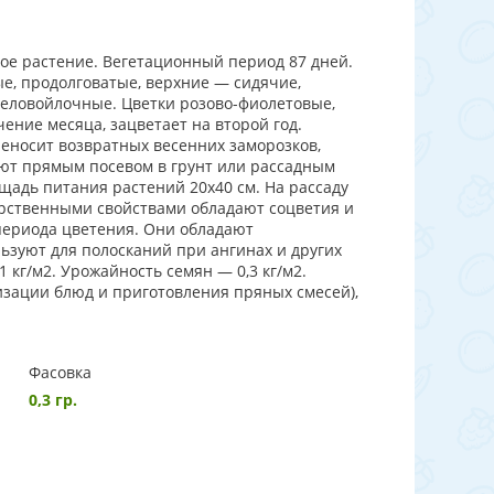
ое растение. Вегетационный период 87 дней.
ые, продолговатые, верхние — сидячие,
беловойлочные. Цветки розово-фиолетовые,
ение месяца, зацветает на второй год.
реносит возвратных весенних заморозков,
ают прямым посевом в грунт или рассадным
щадь питания растений 20х40 см. На рассаду
карственными свойствами обладают соцветия и
 периода цветения. Они обладают
ьзуют для полосканий при ангинах и других
 кг/м2. Урожайность семян — 0,3 кг/м2.
изации блюд и приготовления пряных смесей),
Фасовка
0,3 гр.