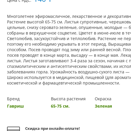
Цена с НДС:
Многолетнее эфиромасличное, лекарственное и декоративн
Растение высотой 65-75 см. Листья супротивные, черешков
цельные, снизу серовато-зеленые, опушенные, молодые — 
собраны в верхушечное соцветие. Цветет в июне-июле в теч
Светолюбив, засухоустойчив и теплолюбив. Растение не пе
поэтому его необходимо укрывать в этот период. Выращив
способом. Посев проводят под зиму или ранней весной. Пло
посев проводят в конце марта, высадку — в конце мая. Ле
листья. Листья заготавливают 3-4 раза за сезон, начиная с
спазмолитическим и антисептическим свойствами, их испол
заболеваниях горла. Урожайность воздушно-сухого листа — 1
Широко используется в медицинской, пищевой (для аромат
косметической и фармацевтической промышленности.
Бренд
Высота растения
Окраска
Гавриш
65-75 см.
Зеленая
Скидка при онлайн-оплате!