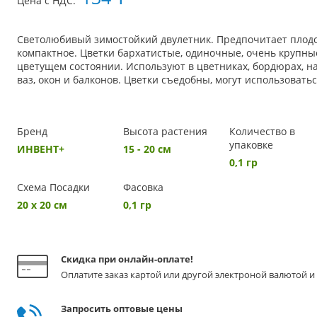
Цена с НДС:
Светолюбивый зимостойкий двулетник. Предпочитает плодо
компактное. Цветки бархатистые, одиночные, очень крупны
цветущем состоянии. Используют в цветниках, бордюрах, н
ваз, окон и балконов. Цветки съедобны, могут использоват
Бренд
Высота растения
Количество в
упаковке
ИНВЕНТ+
15 - 20 см
0,1 гр
Схема Посадки
Фасовка
20 х 20 см
0,1 гр
Скидка при онлайн-оплате!
Оплатите заказ картой или другой электроной валютой и 
Запросить оптовые цены