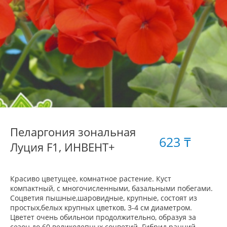
Пеларгония зональная
623 ₸
Луция F1, ИНВЕНТ+
Красиво цветущее, комнатное растение. Куст
компактный, с многочисленными, базальными побегами.
Соцветия пышные,шаровидные, крупные, состоят из
простых,белых крупных цветков, 3-4 см диаметром.
Цветет очень обильнои продолжительно, образуя за
сезон до 60 великолепных соцветий. Гибрид ранний,