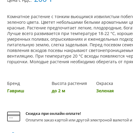
Цена с НДС:
Комнатное растение с тонким вьющимся извилистым побего
зеленого цвета. Цветет небольшими белыми ароматными ц
красные. Растение предпочитает легкие, плодородные, бо
Лучше всего развивается при температуре 18-22 °C, хорош
умеренных поливах, опрыскиваниях и еженедельных подко
питательную землю, слегка заделывая. Перед посевом семен
появления всходов посевы накрывают светонепроницаемы
вентиляцию. При температуре 20 °C всходы появляются чер
горшочки. Молодые растения необходимо оберегать от пря
Бренд
Высота растения
Окраска
Гавриш
до 2 м
Зеленая
Скидка при онлайн-оплате!
Оплатите заказ картой или другой электроной валютой и 