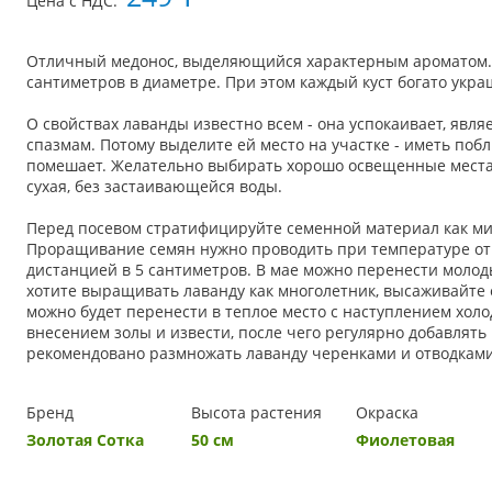
Цена с НДС:
Отличный медонос, выделяющийся характерным ароматом. 
сантиметров в диаметре. При этом каждый куст богато ук
О свойствах лаванды известно всем - она успокаивает, явл
спазмам. Потому выделите ей место на участке - иметь поб
помешает. Желательно выбирать хорошо освещенные места 
сухая, без застаивающейся воды.
Перед посевом стратифицируйте семенной материал как ми
Проращивание семян нужно проводить при температуре от 1
дистанцией в 5 сантиметров. В мае можно перенести молод
хотите выращивать лаванду как многолетник, высаживайте е
можно будет перенести в теплое место с наступлением холо
внесением золы и извести, после чего регулярно добавлять
рекомендовано размножать лаванду черенками и отводками 
Бренд
Высота растения
Окраска
Золотая Сотка
50 см
Фиолетовая