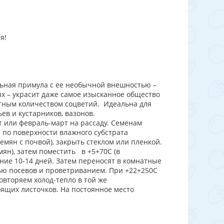
я!
льная примула с ее необычной внешностью –
х – украсит даже самое изысканное общество
ятным количеством соцветий. Идеальна для
ев и кустарников, вазонов.
т или февраль-март на рассаду. Семенам
 по поверхности влажного субстрата
емян с почвой), закрыть стеклом или пленкой.
мян), затем поместить в +5+70С (в
ние 10-14 дней. Затем переносят в комнатные
тью посевов и проветриванием. При +22+250С
овторяем холод-тепло в той же
оящих листочков. На постоянное место