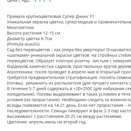
Цена с НДС:
Примула крупноцветковая Супер Джинс F1
Уникальная окраска цветка, супер модная и привлекательна
Многолетник
Высота растения 12-15 см
Диаметр цветка 6-7см
(Primula acaulis)
Сад без первоцветов – как опера без увертюры! Очаровате
«шапками» уникальной окраски цветков на стройных стебля
первоцветов. Образует плотную розетку листьев с неверо
бордюров, каменистых садиков, приствольных кругов деревь
Агротехника: посев проводят в апреле-мае в открытый грун
требуется предварительная стратификация: посеять семена
(почвы), увлажнить из распылителя (для лучшего контакта с
В течение 5-7 дней содержать в +20+250С (для набухания се
холодильник). Посевы выдерживают в таких условиях в тече
условия (на прорастание). Необходимо следить за влажнос
всходы появляются на 14-21 день. Если нет прорастания – п
последовательности. Сеянцы пикируют в фазе 2-3 пар наст
высаживают с расстоянием 20-25 см между растениями.
Цветение: апрель-июнь на второй год.