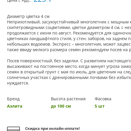
Цена с НДС:
Диаметр цветка 4 см
Неприхотливый, засухоустойчивый многолетник с мощным к
скипетровидными соцветиями, цветки диаметром 4 см, с н
продолжается с июня по август. Рекомендуется для одиночн
цветниках ландшафтного стиля, у стен, заборов, на заднем
небольших водоемов. Экспресс – многолетник, может зацвест
также ввиду мелкого размера семян рекомендуем посев на р
Посев поверхностный, без заделки. С развитием настоящего
высаживают на постоянное место, когда минует угроза за
семян в открытый грунт с мая по июль, для цветения на сл
солнечных участках с дренированными почвами без избытка
нуждается.
Бренд
Высота растения
Фасовка
Аэлита
до 100 см
5 шт
Скидка при онлайн-оплате!