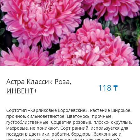
Астра Классик Роза,
118 ₸
ИНВЕНТ+
Сортотип «Карликовые королевские». Растение широкое,
прочное, сильноветвистое. Цветоносы прочные,
густооблиственные. Соцветия розовые, плоско- округлые,
махровые, не поникают. Сорт ранний, используется для
посадки в цветники, рабатки, бордюры, балконные и
оконные ящики, идеально подходит для горшечной