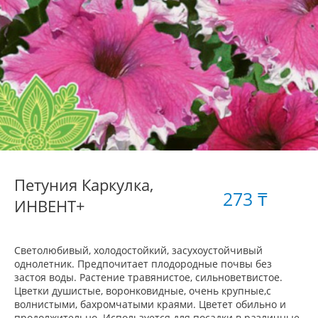
Петуния Каркулка,
273 ₸
ИНВЕНТ+
Светолюбивый, холодостойкий, засухоустойчивый
однолетник. Предпочитает плодородные почвы без
застоя воды. Растение травянистое, сильноветвистое.
Цветки душистые, воронковидные, очень крупные,с
волнистыми, бахромчатыми краями. Цветет обильно и
продолжительно. Используется для посадки в различные