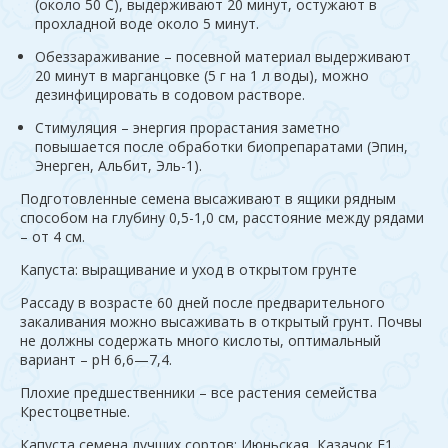
(около 50 С), выдерживают 20 минут, остужают в
прохладной воде около 5 минут.
Обеззараживание – посевной материал выдерживают
20 минут в марганцовке (5 г на 1 л воды), можно
дезинфицировать в содовом растворе.
Стимуляция – энергия прорастания заметно
повышается после обработки биопрепаратами (Эпин,
Энерген, Альбит, Эль-1).
Подготовленные семена высаживают в ящики рядным
способом на глубину 0,5-1,0 см, расстояние между рядами
– от 4 см.
Капуста: выращивание и уход в открытом грунте
Рассаду в возрасте 60 дней после предварительного
закаливания можно высаживать в открытый грунт. Почвы
не должны содержать много кислоты, оптимальный
вариант – pH 6,6—7,4.
Плохие предшественники – все растения семейства
Крестоцветные.
Капуста семена лучших сортов: Июньская, Казачок F1,