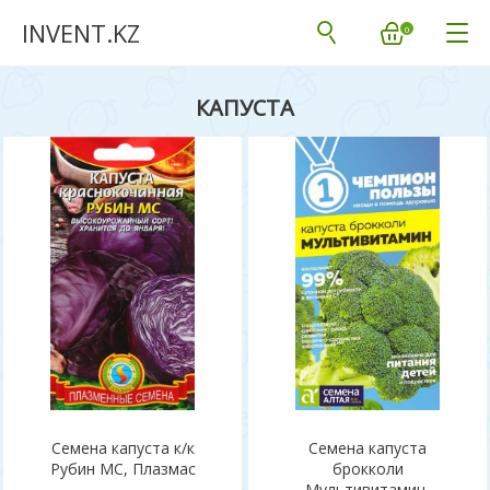
INVENT.KZ
Бренд
Категория
Окраска
0
ИНВЕНТ+
Кабачок
Зеленая
КАПУСТА
Гавриш
Капуста
Белая
Аэлита
Микрозелень
Фиолетовая
Золотая Сотка
Редис
Темно-зеленая
Плазмас
Цветная
Красно-фиолетовая
Семена Алтая
Капуста листовая
Бело-зеленая
Семена капуста к/к
Семена капуста
Рубин МС, Плазмас
брокколи
Мультивитамин,